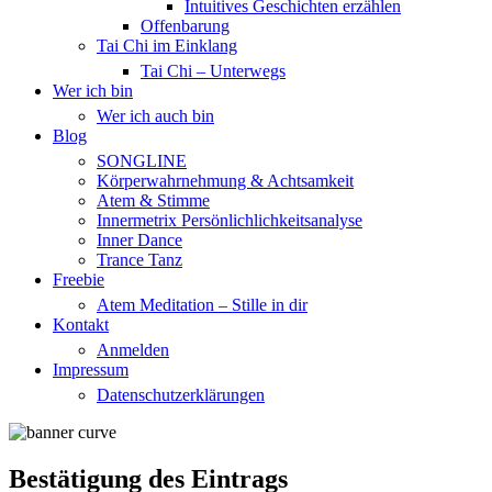
Intuitives Geschichten erzählen
Offenbarung
Tai Chi im Einklang
Tai Chi – Unterwegs
Wer ich bin
Wer ich auch bin
Blog
SONGLINE
Körperwahrnehmung & Achtsamkeit
Atem & Stimme
Innermetrix Persönlichlichkeitsanalyse
Inner Dance
Trance Tanz
Freebie
Atem Meditation – Stille in dir
Kontakt
Anmelden
Impressum
Datenschutzerklärungen
Bestätigung des Eintrags