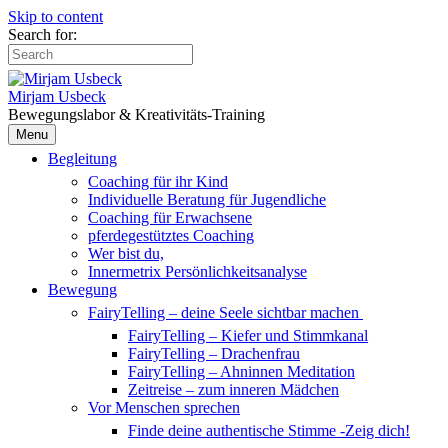
Skip to content
Search for:
Mirjam Usbeck
Bewegungslabor & Kreativitäts-Training
Menu
Begleitung
Coaching für ihr Kind
Individuelle Beratung für Jugendliche
Coaching für Erwachsene
pferdegestütztes Coaching
Wer bist du,
Innermetrix Persönlichkeitsanalyse
Bewegung
FairyTelling – deine Seele sichtbar machen
FairyTelling – Kiefer und Stimmkanal
FairyTelling – Drachenfrau
FairyTelling – Ahninnen Meditation
Zeitreise – zum inneren Mädchen
Vor Menschen sprechen
Finde deine authentische Stimme -Zeig dich!