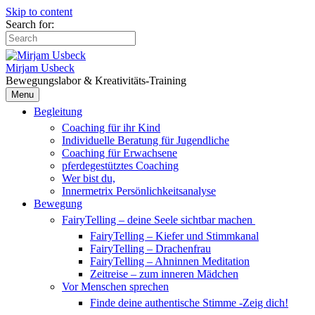
Skip to content
Search for:
Mirjam Usbeck
Bewegungslabor & Kreativitäts-Training
Menu
Begleitung
Coaching für ihr Kind
Individuelle Beratung für Jugendliche
Coaching für Erwachsene
pferdegestütztes Coaching
Wer bist du,
Innermetrix Persönlichkeitsanalyse
Bewegung
FairyTelling – deine Seele sichtbar machen
FairyTelling – Kiefer und Stimmkanal
FairyTelling – Drachenfrau
FairyTelling – Ahninnen Meditation
Zeitreise – zum inneren Mädchen
Vor Menschen sprechen
Finde deine authentische Stimme -Zeig dich!