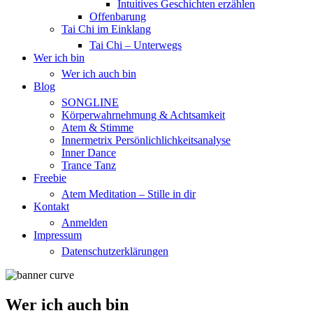
Intuitives Geschichten erzählen
Offenbarung
Tai Chi im Einklang
Tai Chi – Unterwegs
Wer ich bin
Wer ich auch bin
Blog
SONGLINE
Körperwahrnehmung & Achtsamkeit
Atem & Stimme
Innermetrix Persönlichlichkeitsanalyse
Inner Dance
Trance Tanz
Freebie
Atem Meditation – Stille in dir
Kontakt
Anmelden
Impressum
Datenschutzerklärungen
Wer ich auch bin