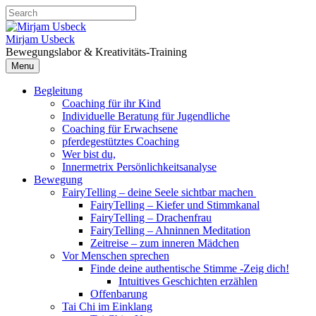
Skip
Search
to
for:
content
Mirjam Usbeck
Bewegungslabor & Kreativitäts-Training
Menu
Begleitung
Coaching für ihr Kind
Individuelle Beratung für Jugendliche
Coaching für Erwachsene
pferdegestütztes Coaching
Wer bist du,
Innermetrix Persönlichkeitsanalyse
Bewegung
FairyTelling – deine Seele sichtbar machen
FairyTelling – Kiefer und Stimmkanal
FairyTelling – Drachenfrau
FairyTelling – Ahninnen Meditation
Zeitreise – zum inneren Mädchen
Vor Menschen sprechen
Finde deine authentische Stimme -Zeig dich!
Intuitives Geschichten erzählen
Offenbarung
Tai Chi im Einklang