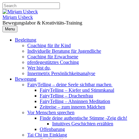
Skip
Search
to
for:
content
Mirjam Usbeck
Bewegungslabor & Kreativitäts-Training
Menu
Begleitung
Coaching für ihr Kind
Individuelle Beratung für Jugendliche
Coaching für Erwachsene
pferdegestütztes Coaching
Wer bist du,
Innermetrix Persönlichkeitsanalyse
Bewegung
FairyTelling – deine Seele sichtbar machen
FairyTelling – Kiefer und Stimmkanal
FairyTelling – Drachenfrau
FairyTelling – Ahninnen Meditation
Zeitreise – zum inneren Mädchen
Vor Menschen sprechen
Finde deine authentische Stimme -Zeig dich!
Intuitives Geschichten erzählen
Offenbarung
Tai Chi im Einklang