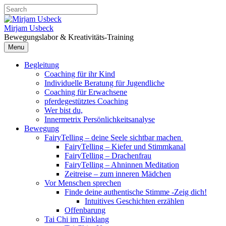
Skip
Search
to
for:
content
Mirjam Usbeck
Bewegungslabor & Kreativitäts-Training
Menu
Begleitung
Coaching für ihr Kind
Individuelle Beratung für Jugendliche
Coaching für Erwachsene
pferdegestütztes Coaching
Wer bist du,
Innermetrix Persönlichkeitsanalyse
Bewegung
FairyTelling – deine Seele sichtbar machen
FairyTelling – Kiefer und Stimmkanal
FairyTelling – Drachenfrau
FairyTelling – Ahninnen Meditation
Zeitreise – zum inneren Mädchen
Vor Menschen sprechen
Finde deine authentische Stimme -Zeig dich!
Intuitives Geschichten erzählen
Offenbarung
Tai Chi im Einklang