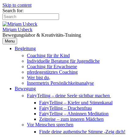
Skip to content
Search for:
Mirjam Usbeck
Bewegungslabor & Kreativitäts-Training
Menu
Begleitung
Coaching für ihr Kind
Individuelle Beratung für Jugendliche
Coaching für Erwachsene
pferdegestütztes Coaching
Wer bist du,
Innermetrix Persönlichkeitsanalyse
Bewegung
FairyTelling – deine Seele sichtbar machen
FairyTelling – Kiefer und Stimmkanal
FairyTelling – Drachenfrau
FairyTelling – Ahninnen Meditation
Zeitreise – zum inneren Mädchen
Vor Menschen sprechen
Finde deine authentische Stimme -Zeig dich!