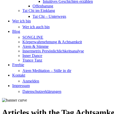
Intuitives Geschichten erzählen
Offenbarung
Tai Chi im Einklang
Tai Chi – Unterwegs
Wer ich bin
Wer ich auch bin
Blog
SONGLINE
Körperwahrnehmung & Achtsamkeit
Atem & Stimme
Innermetrix Persönlichlichkeitsanalyse
Inner Dance
Trance Tanz
Freebie
Atem Meditation – Stille in dir
Kontakt
Anmelden
Impressum
Datenschutzerklärungen
Articles with the Tag
Achtsamke